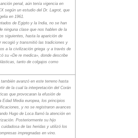
sanción penal, aún tenía vigencia en
XX según un estudio del Dr. Lagrot, que
gelia en 1961.
ados de Egipto y la India, no se han
 de ninguna clase que nos hablen de la
s siguientes, hasta la aparición de
 recogió y transmitió las tradiciones y
s a la civilización griega -y a través de
icó su «De re medica», donde describe
plásticas, tanto de colgajos como
e también avanzó en este terreno hasta
ir de la cual la interpretación del Corán
ticas que provocaran la efusión de
la Edad Media europea, los principios
ificaciones, y no se registraron avances
ando Hugo de Loca llamó la atención en
rización. Posteriormente su hijo
 cuidadosa de las heridas y utilizó los
 compresas impregnadas en vino.