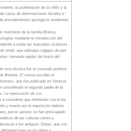
iento, la proliferación de la sífilis y la
 de casos de deformaciones faciales e
 de procedimientos quirúrgicos tendientes
s miembros de la familia Branca,
cirugías mediante la introducción del
ndiente a evitar las marcadas cicatrices
do hindú -que utilizaba colgajos de piel
jertos- tomando tejidos del brazo del
 de esta técnica fue el conocido profesor
de Bolonia. El mismo escribió el
itiomen», que fue publicado en Venecia
r considerado el segundo padre de la
us. La repercusión de sus
a a considerar que interferían con la ley
do y muerto por la inquisición italiana.
cano, pocos autores se han preocupado
médicos de las culturas centro y
estacan a los antiguos Sintax, que con
n deformaciones en el cráneo y