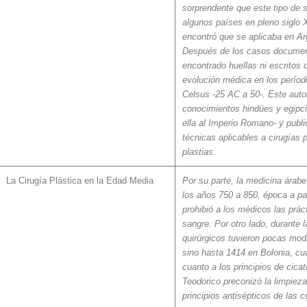
sorprendente que este tipo de 
algunos países en pleno siglo 
encontró que se aplicaba en Ar
Después de los casos document
encontrado huellas ni escritos
evolución médica en los período
Celsus -25 AC a 50-. Este autor
conocimientos hindúes y egipcio
ella al Imperio Romano- y publ
técnicas aplicables a cirugías 
plastias.
La Cirugía Plástica en la Edad Media
Por su parte, la medicina árab
los años 750 a 850, época a part
prohibió a los médicos las prác
sangre. Por otro lado, durante 
quirúrgicos tuvieron pocas mod
sino hasta 1414 en Bolonia, cu
cuanto a los principios de cicat
Teodorico preconizó la limpieza
principios antisépticos de las