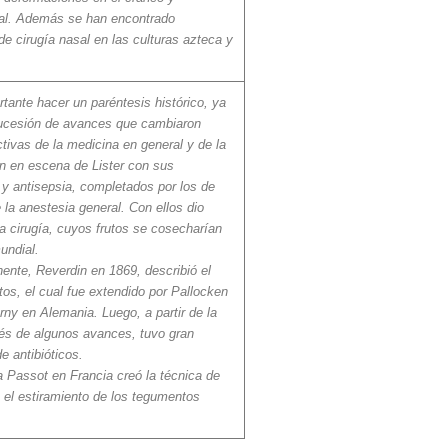
sal. Además se han encontrado
e cirugía nasal en las culturas azteca y
tante hacer un paréntesis histórico, ya
ucesión de avances que cambiaron
tivas de la medicina en general y de la
ión en escena de Lister con sus
y antisepsia, completados por los de
 la anestesia general. Con ellos dio
la cirugía, cuyos frutos se cosecharían
undial.
inente, Reverdin en 1869, describió el
citos, el cual fue extendido por Pallocken
rny en Alemania. Luego, a partir de la
és de algunos avances, tuvo gran
e antibióticos.
ra Passot en Francia creó la técnica de
 el estiramiento de los tegumentos