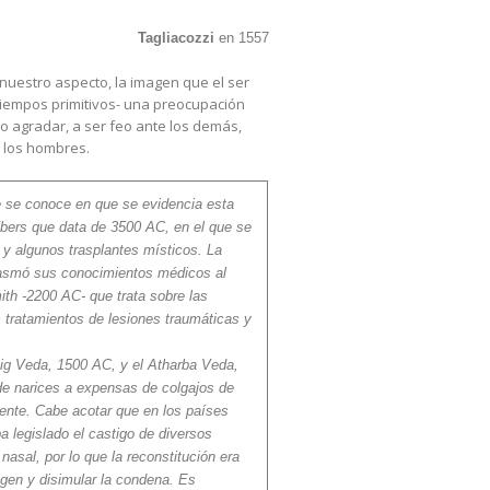
Tagliacozzi
en 1557
nuestro aspecto, la imagen que el ser
tiempos primitivos- una preocupación
 no agradar, a ser feo ante los demás,
a los hombres.
e se conoce en que se evidencia esta
Fbers que data de 3500 AC, en el que se
y algunos trasplantes místicos. La
plasmó sus conocimientos médicos al
ith -2200 AC- que trata sobre las
s tratamientos de lesiones traumáticas y
 Rig Veda, 1500 AC, y el Atharba Veda,
de narices a expensas de colgajos de
rente. Cabe acotar que en los países
a legislado el castigo de diversos
nasal, por lo que la reconstitución era
agen y disimular la condena. Es