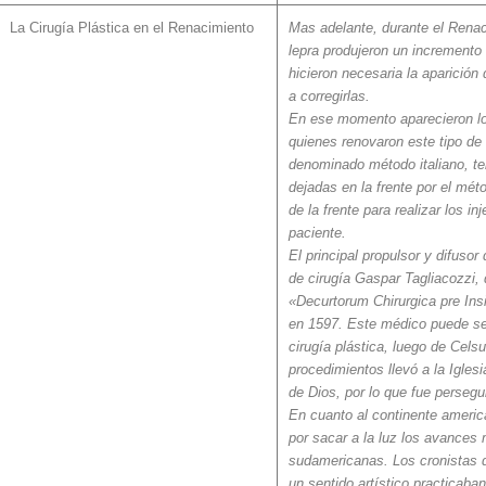
La Cirugía Plástica en el Renacimiento
Mas adelante, durante el Renacim
lepra produjeron un incremento
hicieron necesaria la aparición
a corregirlas.
En ese momento aparecieron lo
quienes renovaron este tipo de 
denominado método italiano, te
dejadas en la frente por el méto
de la frente para realizar los in
paciente.
El principal propulsor y difusor
de cirugía Gaspar Tagliacozzi, 
«Decurtorum Chirurgica pre Ins
en 1597. Este médico puede se
cirugía plástica, luego de Cels
procedimientos llevó a la Iglesi
de Dios, por lo que fue persegui
En cuanto al continente ameri
por sacar a la luz los avances 
sudamericanas. Los cronistas d
un sentido artístico practicaba